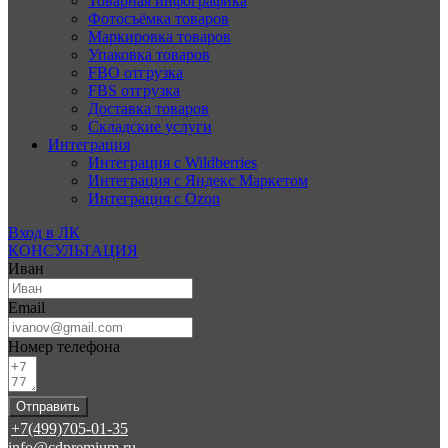
Товарная инфографика
Фотосъёмка товаров
Маркировка товаров
Упаковка товаров
FBO отгрузка
FBS отгрузка
Доставка товаров
Складские услуги
Интеграция
Интеграция с Wildberries
Интеграция с Яндекс Маркетом
Интеграция с Ozon
Вход в ЛК
КОНСУЛЬТАЦИЯ
Иван
Email
Номер телефона
Отправить
+7(499)705-01-35
info@cdpremium.ru