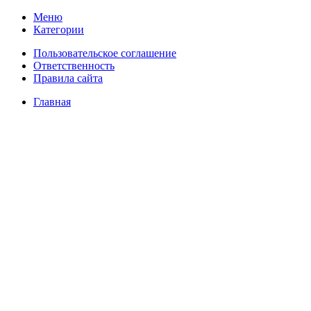
Меню
Категории
Пользовательское соглашение
Ответственность
Правила сайта
Главная
Цены
О нас
Фулфилмент для маркетплейсов
Видеосъемка товаров
Товарная инфографика
Фотосъёмка товаров
Маркировка товаров
Упаковка товаров
FBO отгрузка
FBS отгрузка
Доставка товаров
Складские услуги
Интеграция
Интеграция с Wildberries
Интеграция с Яндекс Маркетом
Интеграция с Ozon