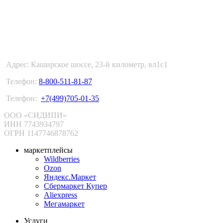
ФУЛФИЛМЕНТ В МОСКВЕ
Адрес: Каширское шоссе, 23-й километр, вл1с1
Телефон:
8-800-511-81-87
Телефон:
+7(499)705-01-35
ООО «СИДИПИ»
ИНН 7743934797
ОГРН 1147746878762
маркетплейсы
Wildberries
Ozon
Яндекс.Маркет
Сбермаркет Купер
Aliexpress
Мегамаркет
Услуги