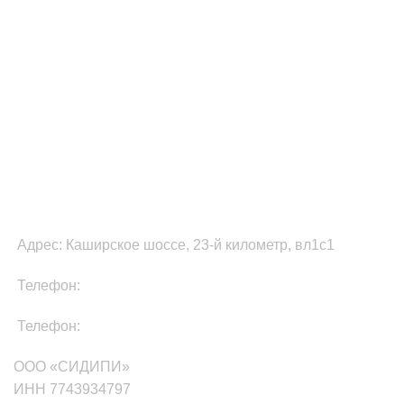
ШИРОКАЯ ГЕОГРАФИЯ
ДОСТАВКИ
ФУЛФИЛМЕНТ В МОСКВЕ
Адрес: Каширское шоссе, 23-й километр, вл1с1
Телефон:
8-800-511-81-87
Телефон:
+7(499)705-01-35
ООО «СИДИПИ»
ИНН 7743934797