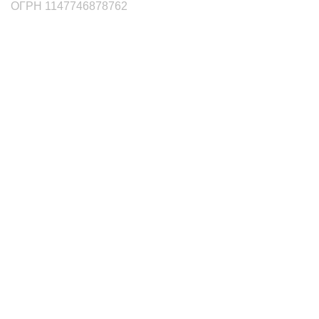
ОГРН 1147746878762
маркетплейсы
Wildberries
Ozon
Яндекс.Маркет
Сбермаркет Купер
Aliexpress
Мегамаркет
Услуги
Складские услуги
Упаковка товаров
Доставка товаров