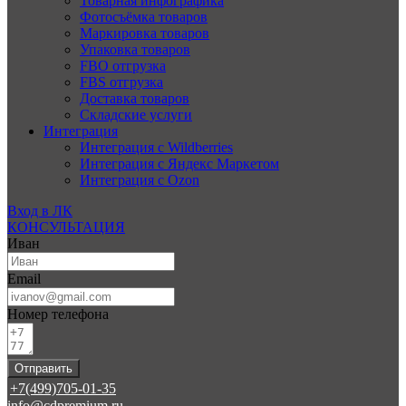
Товарная инфографика
Фотосъёмка товаров
Маркировка товаров
Упаковка товаров
FBO отгрузка
FBS отгрузка
Доставка товаров
Складские услуги
Интеграция
Интеграция с Wildberries
Интеграция с Яндекс Маркетом
Интеграция с Ozon
Вход в ЛК
КОНСУЛЬТАЦИЯ
Иван
Email
Номер телефона
Отправить
+7(499)705-01-35
info@cdpremium.ru