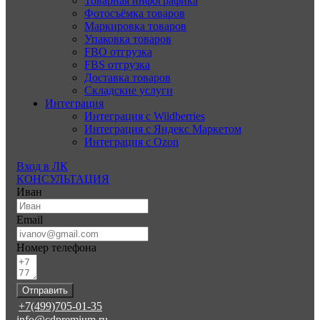
Товарная инфографика
Фотосъёмка товаров
Маркировка товаров
Упаковка товаров
FBO отгрузка
FBS отгрузка
Доставка товаров
Складские услуги
Интеграция
Интеграция с Wildberries
Интеграция с Яндекс Маркетом
Интеграция с Ozon
Вход в ЛК
КОНСУЛЬТАЦИЯ
Иван
Email
Номер телефона
Отправить
+7(499)705-01-35
info@cdpremium.ru