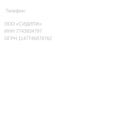
Телефон:
+7(499)705-01-35
ООО «СИДИПИ»
ИНН 7743934797
ОГРН 1147746878762
маркетплейсы
Wildberries
Ozon
Яндекс.Маркет
Сбермаркет Купер
Aliexpress
Мегамаркет
Услуги