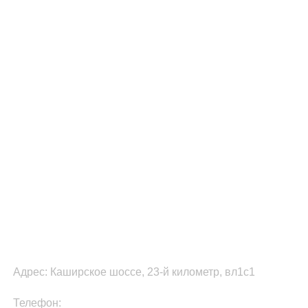
ФУЛФИЛМЕНТ В МОСКВЕ
Адрес: Каширское шоссе, 23-й километр, вл1с1
Телефон:
8-800-511-81-87