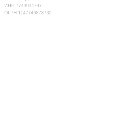
ИНН 7743934797
ОГРН 1147746878762
маркетплейсы
Wildberries
Ozon
Яндекс.Маркет
Сбермаркет Купер
Aliexpress
Мегамаркет
Услуги
Складские услуги
Упаковка товаров
Доставка товаров