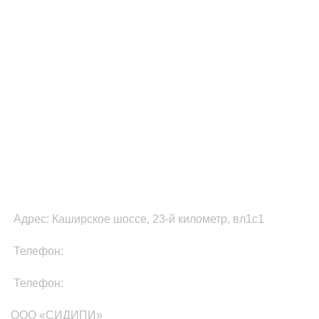
ФУЛФИЛМЕНТ В МОСКВЕ
Адрес: Каширское шоссе, 23-й километр, вл1с1
Телефон:
8-800-511-81-87
Телефон:
+7(499)705-01-35
ООО «СИДИПИ»