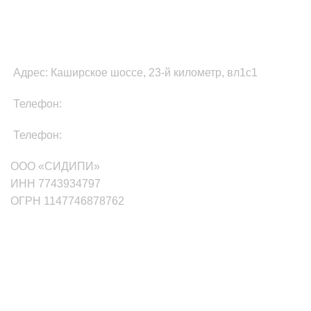
ФУЛФИЛМЕНТ В МОСКВЕ
Адрес: Каширское шоссе, 23-й километр, вл1с1
Телефон:
8-800-511-81-87
Телефон:
+7(499)705-01-35
ООО «СИДИПИ»
ИНН 7743934797
ОГРН 1147746878762
маркетплейсы
Wildberries
Ozon
Яндекс.Маркет