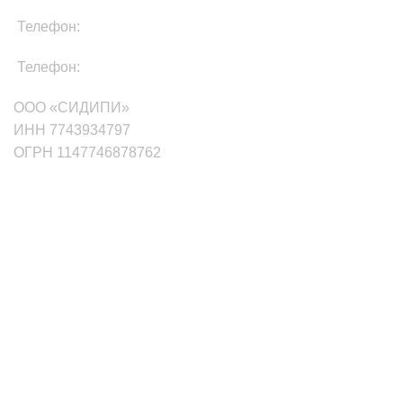
Телефон:
8-800-511-81-87
Телефон:
+7(499)705-01-35
ООО «СИДИПИ»
ИНН 7743934797
ОГРН 1147746878762
маркетплейсы
Wildberries
Ozon
Яндекс.Маркет
Сбермаркет Купер
Aliexpress
Мегамаркет