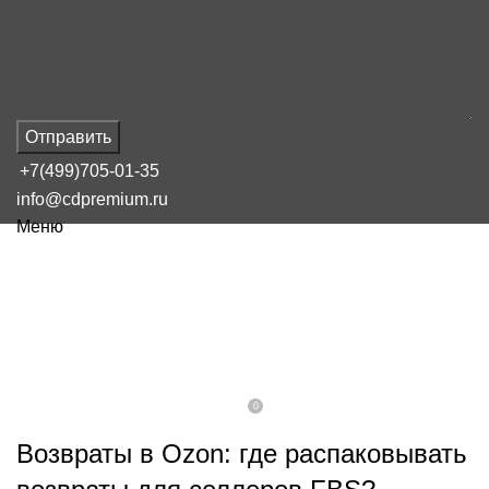
Отправить
+7(499)705-01-35
info@cdpremium.ru
Меню
НАШ БЛОГ
Озон селлер fbs где лучше
распаковывать возвраты
0
On 16 февраля, 2025
Admin
Возвраты в Ozon: где распаковывать