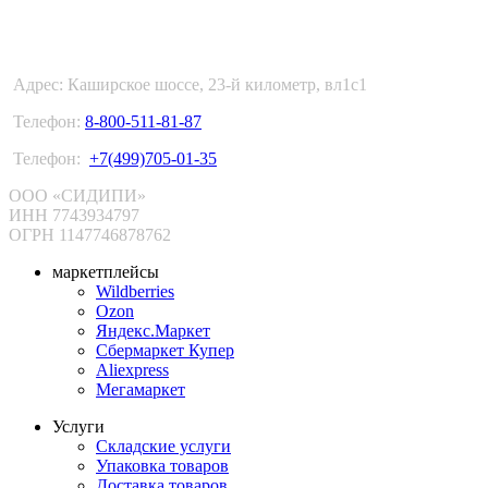
ФУЛФИЛМЕНТ В МОСКВЕ
Адрес: Каширское шоссе, 23-й километр, вл1с1
Телефон:
8-800-511-81-87
Телефон:
+7(499)705-01-35
ООО «СИДИПИ»
ИНН 7743934797
ОГРН 1147746878762
маркетплейсы
Wildberries
Ozon
Яндекс.Маркет
Сбермаркет Купер
Aliexpress
Мегамаркет
Услуги
Складские услуги
Упаковка товаров
Доставка товаров