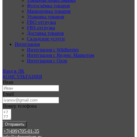
Товарная инфографика
Фотосъёмка товаров
Маркировка товаров
Упаковка товаров
FBO отгрузка
FBS отгрузка
Доставка товаров
Складские услуги
Интеграция
Интеграция с Wildberries
Интеграция с Яндекс Маркетом
Интеграция с Ozon
Вход в ЛК
КОНСУЛЬТАЦИЯ
Иван
Email
Номер телефона
Отправить
+7(499)705-01-35
info@cdpremium.ru