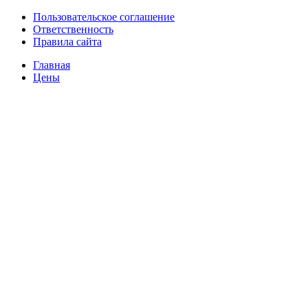
Пользовательское соглашение
Ответственность
Правила сайта
Главная
Цены
О нас
Фулфилмент для маркетплейсов
Видеосъемка товаров
Товарная инфографика
Фотосъёмка товаров
Маркировка товаров
Упаковка товаров
FBO отгрузка
FBS отгрузка
Доставка товаров
Складские услуги
Интеграция
Интеграция с Wildberries
Интеграция с Яндекс Маркетом
Интеграция с Ozon
Сравнить