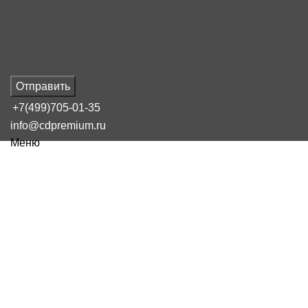
Отправить
+7(499)705-01-35
info@cdpremium.ru
Меню
Наш блог
Какой способ фулфилмента как
правило не используется
16 февраля, 2025
Сообщение от
admin