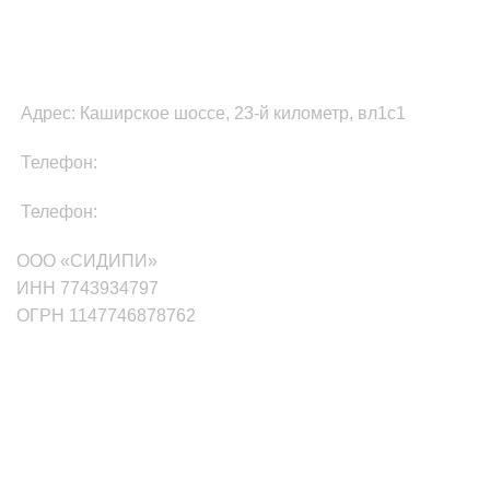
ФУЛФИЛМЕНТ В МОСКВЕ
Адрес: Каширское шоссе, 23-й километр, вл1с1
Телефон:
8-800-511-81-87
Телефон:
+7(499)705-01-35
ООО «СИДИПИ»
ИНН 7743934797
ОГРН 1147746878762
маркетплейсы
Wildberries
Ozon
Яндекс.Маркет