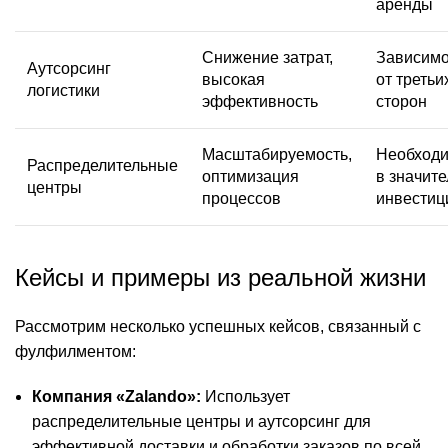
аренды
Снижение затрат,
Зависимо
Аутсорсинг
высокая
от третьи
логистики
эффективность
сторон
Масштабируемость,
Необходи
Распределительные
оптимизация
в значит
центры
процессов
инвестиц
Кейсы и примеры из реальной жизни
Рассмотрим несколько успешных кейсов, связанный с
фулфилментом:
Компания «Zalando»:
Использует
распределительные центры и аутсорсинг для
эффективной доставки и обработки заказов по всей