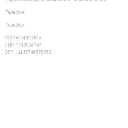
Телефон:
8-800-511-81-87
Телефон:
+7(499)705-01-35
ООО «СИДИПИ»
ИНН 7743934797
ОГРН 1147746878762
маркетплейсы
Wildberries
Ozon
Яндекс.Маркет
Сбермаркет Купер
Aliexpress
Мегамаркет