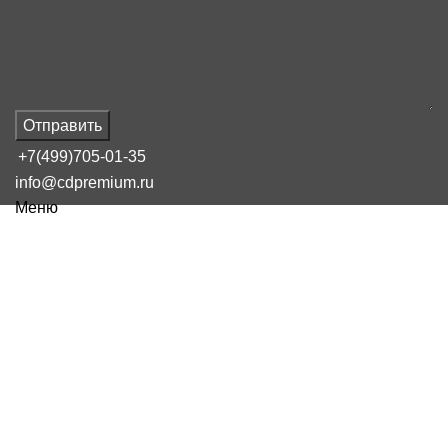
Отправить
+7(499)705-01-35
info@cdpremium.ru
Меню
Наш блог
Какие товары больше всего
покупают на маркетплейсах
16 февраля, 2025
Сообщение от
admin
On 16 февраля, 2025