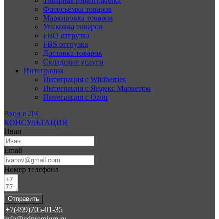
Товарная инфографика
Фотосъёмка товаров
Маркировка товаров
Упаковка товаров
FBO отгрузка
FBS отгрузка
Доставка товаров
Складские услуги
Интеграция
Интеграция с Wildberries
Интеграция с Яндекс Маркетом
Интеграция с Ozon
Вход в ЛК
КОНСУЛЬТАЦИЯ
Иван
Email
Номер телефона
Отправить
+7(499)705-01-35
info@cdpremium.ru