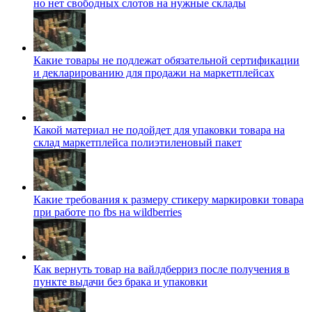
но нет свободных слотов на нужные склады
Какие товары не подлежат обязательной сертификации
и декларированию для продажи на маркетплейсах
Какой материал не подойдет для упаковки товара на
склад маркетплейса полиэтиленовый пакет
Какие требования к размеру стикеру маркировки товара
при работе по fbs на wildberries
Как вернуть товар на вайлдберриз после получения в
пункте выдачи без брака и упаковки