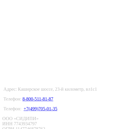
ФУЛФИЛМЕНТ В МОСКВЕ
Адрес: Каширское шоссе, 23-й километр, вл1с1
Телефон:
8-800-511-81-87
Телефон:
+7(499)705-01-35
ООО «СИДИПИ»
ИНН 7743934797
ОГРН 1147746878762