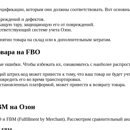
пецификации, которым они должны соответствовать. Вот основны
реждений и дефектов.
жащую тару, защищающую его от повреждений.
ответствующий системе учета Озон.
нятии товара на склад или к дополнительным затратам.
овара на FBO
е ошибки. Чтобы избежать их, ознакомьтесь с наиболее распро
 штрих-код может привести к тому, что ваш товар не будет учт
овредить его во время транспортировки.
тановленных платформой, может привести к возврату товара.
BM на Озон
 FBM (Fulfillment by Merchant). Рассмотрим сравнительный ана
FBM