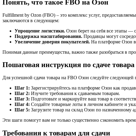
Понять, что такое FBO на Озон
Fulfillment by Ozon (FBO) – это комплекс услуг, предоставля
заключаются в следующем:
Упрощение логистики.
Озон берет на себя все этапы — о
Поддержка масштабирования.
Продавцы могут сосредото
Увеличение доверия покупателей.
На платформе Озон вы
Понимая данные преимущества, важно также разобраться в про
Пошаговая инструкция по сдаче товара
Для успешной сдачи товара на FBO Озон следуйте следующей
Шаг 1:
Зарегистрируйтесь на платформе Озон как продаве
Шаг 2:
Изучите требования к сдаваемым товарам.
Шаг 3:
Подготовьте и маркируйте ваш товар в соответст
Шаг 4:
Создайте товарные лоты в личном кабинете и ука
Шаг 5:
Загрузите товар на склад Озон по назначенному ад
Эти шаги помогут вам не только существенно сэкономить время
Требования к товарам для сдачи