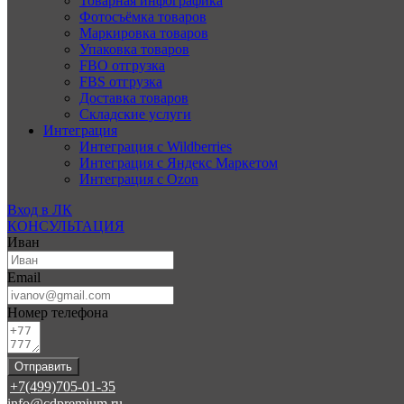
Товарная инфографика
Фотосъёмка товаров
Маркировка товаров
Упаковка товаров
FBO отгрузка
FBS отгрузка
Доставка товаров
Складские услуги
Интеграция
Интеграция с Wildberries
Интеграция с Яндекс Маркетом
Интеграция с Ozon
Вход в ЛК
КОНСУЛЬТАЦИЯ
Иван
Email
Номер телефона
Отправить
+7(499)705-01-35
info@cdpremium.ru