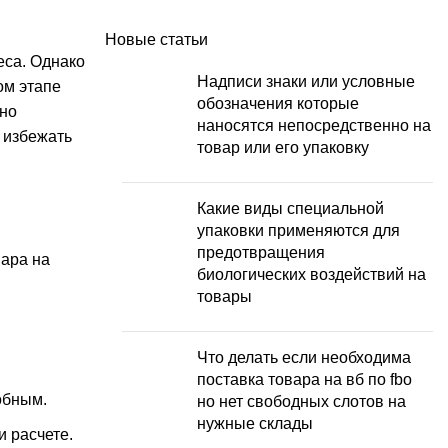
Новые статьи
еса. Однако
Надписи знаки или условные
ом этапе
обозначения которые
ьно
наносятся непосредственно на
 избежать
товар или его упаковку
Какие виды специальной
упаковки применяются для
предотвращения
вара на
биологических воздействий на
товары
Что делать если необходима
поставка товара на вб по fbo
обным.
но нет свободных слотов на
нужные склады
 расчете.