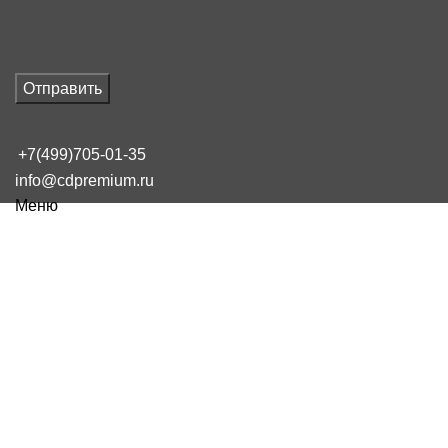
Отправить
+7(499)705-01-35
info@cdpremium.ru
Меню
Наш блог
Как рассчитать товар для прода
16 февраля, 2025
Сообщение от
admin
On 16 февраля, 2025
0
комментарии