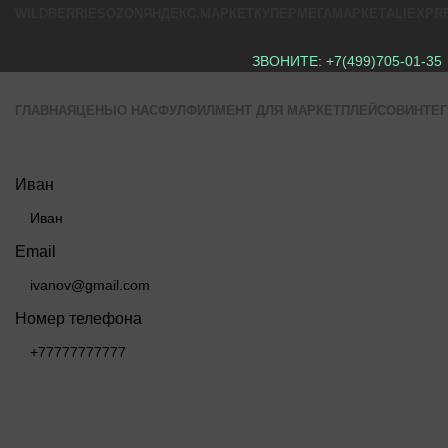
WILDBERRIES
OZON
ЯНДЕКС.МАРКЕТ
КУПЕР
МЕГАМАРКЕТ
ALIEXPR
ЗВОНИТЕ:
+7(499)705-01-35
ГЛАВНАЯ
ЦЕНЫ
О НАС
ФУЛФИЛМЕНТ ДЛЯ МАРКЕТПЛЕЙСОВ
ИНТЕ
Иван
Email
Номер телефона