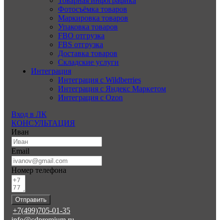
Товарная инфографика
Фотосъёмка товаров
Маркировка товаров
Упаковка товаров
FBO отгрузка
FBS отгрузка
Доставка товаров
Складские услуги
Интеграция
Интеграция с Wildberries
Интеграция с Яндекс Маркетом
Интеграция с Ozon
Вход в ЛК
КОНСУЛЬТАЦИЯ
Иван
Email
Номер телефона
Отправить
+7(499)705-01-35
info@cdpremium.ru