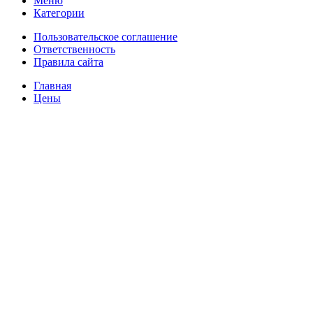
Меню
Категории
Пользовательское соглашение
Ответственность
Правила сайта
Главная
Цены
О нас
Фулфилмент для маркетплейсов
Видеосъемка товаров
Товарная инфографика
Фотосъёмка товаров
Маркировка товаров
Упаковка товаров
FBO отгрузка
FBS отгрузка
Доставка товаров
Складские услуги
Интеграция
Интеграция с Wildberries
Интеграция с Яндекс Маркетом
Интеграция с Ozon
Сравнить