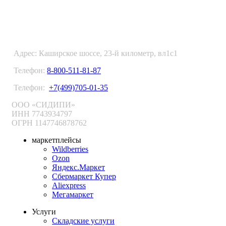
ФУЛФИЛМЕНТ В МОСКВЕ
Адрес: Каширское шоссе, 23-й километр, вл1с1
Телефон:
8-800-511-81-87
Телефон:
+7(499)705-01-35
ООО «СИДИПИ»
ИНН 7743934797
ОГРН 1147746878762
маркетплейсы
Wildberries
Ozon
Яндекс.Маркет
Сбермаркет Купер
Aliexpress
Мегамаркет
Услуги
Складские услуги