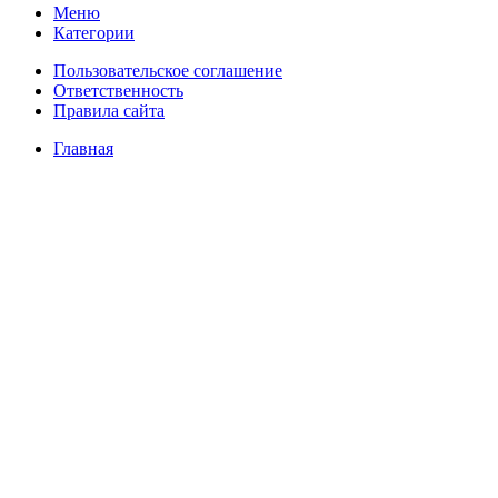
Меню
Категории
Пользовательское соглашение
Ответственность
Правила сайта
Главная
Цены
О нас
Фулфилмент для маркетплейсов
Видеосъемка товаров
Товарная инфографика
Фотосъёмка товаров
Маркировка товаров
Упаковка товаров
FBO отгрузка
FBS отгрузка
Доставка товаров
Складские услуги
Интеграция
Интеграция с Wildberries
Интеграция с Яндекс Маркетом
Интеграция с Ozon