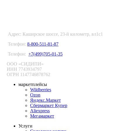
ФУЛФИЛМЕНТ В МОСКВЕ
Адрес: Каширское шоссе, 23-й километр, вл1с1
Телефон:
8-800-511-81-87
Телефон:
+7(499)705-01-35
ООО «СИДИПИ»
ИНН 7743934797
ОГРН 1147746878762
маркетплейсы
Wildberries
Ozon
Яндекс.Маркет
Сбермаркет Купер
Aliexpress
Мегамаркет
Услуги