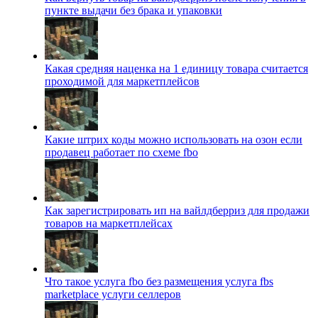
пункте выдачи без брака и упаковки
Какая средняя наценка на 1 единицу товара считается
проходимой для маркетплейсов
Какие штрих коды можно использовать на озон если
продавец работает по схеме fbo
Как зарегистрировать ип на вайлдберриз для продажи
товаров на маркетплейсах
Что такое услуга fbo без размещения услуга fbs
marketplace услуги селлеров