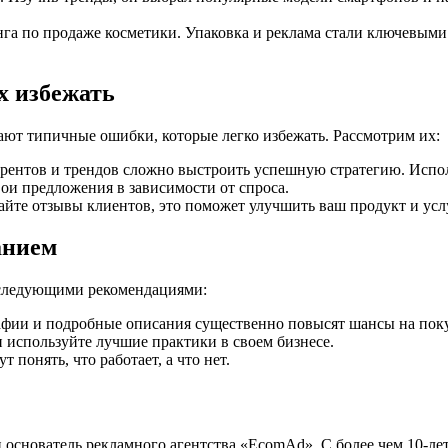
га по продаже косметики. Упаковка и реклама стали ключевыми 
х избежать
ют типичные ошибки, которые легко избежать. Рассмотрим их:
урентов и трендов сложно выстроить успешную стратегию. Испо
ои предложения в зависимости от спроса.
йте отзывы клиентов, это поможет улучшить ваш продукт и усл
анием
 следующими рекомендациями:
фии и подробные описания существенно повысят шансы на поку
 используйте лучшие практики в своем бизнесе.
понять, что работает, а что нет.
 основатель рекламного агентства «EcomAd». С более чем 10-ле