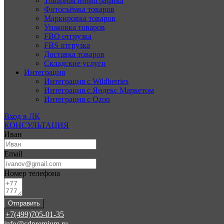
Товарная инфографика
Фотосъёмка товаров
Маркировка товаров
Упаковка товаров
FBO отгрузка
FBS отгрузка
Доставка товаров
Складские услуги
Интеграция
Интеграция с Wildberries
Интеграция с Яндекс Маркетом
Интеграция с Ozon
Вход в ЛК
КОНСУЛЬТАЦИЯ
Иван
Email
Номер телефона
Отправить
+7(499)705-01-35
info@cdpremium.ru