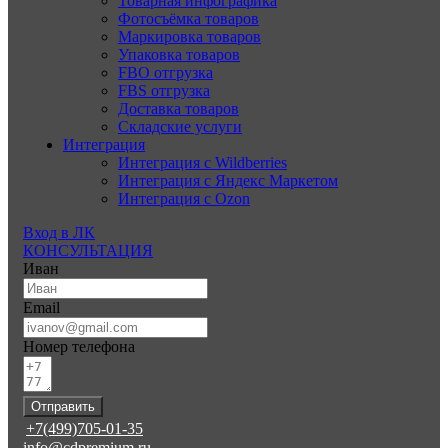
Товарная инфографика
Фотосъёмка товаров
Маркировка товаров
Упаковка товаров
FBO отгрузка
FBS отгрузка
Доставка товаров
Складские услуги
Интеграция
Интеграция с Wildberries
Интеграция с Яндекс Маркетом
Интеграция с Ozon
Вход в ЛК
КОНСУЛЬТАЦИЯ
Иван
Email
Номер телефона
Отправить
+7(499)705-01-35
info@cdpremium.ru