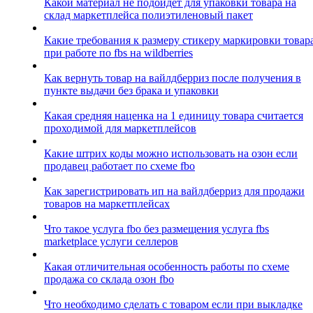
Какой материал не подойдет для упаковки товара на
склад маркетплейса полиэтиленовый пакет
Какие требования к размеру стикеру маркировки товар
при работе по fbs на wildberries
Как вернуть товар на вайлдберриз после получения в
пункте выдачи без брака и упаковки
Какая средняя наценка на 1 единицу товара считается
проходимой для маркетплейсов
Какие штрих коды можно использовать на озон если
продавец работает по схеме fbo
Как зарегистрировать ип на вайлдберриз для продажи
товаров на маркетплейсах
Что такое услуга fbo без размещения услуга fbs
marketplace услуги селлеров
Какая отличительная особенность работы по схеме
продажа со склада озон fbo
Что необходимо сделать с товаром если при выкладке