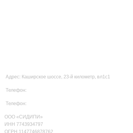
ФУЛФИЛМЕНТ В МОСКВЕ
Адрес: Каширское шоссе, 23-й километр, вл1с1
Телефон:
8-800-511-81-87
Телефон:
+7(499)705-01-35
ООО «СИДИПИ»
ИНН 7743934797
ОГРН 1147746878762