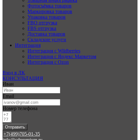
Товарная инфографика
Фотосъёмка товаров
Маркировка товаров
Упаковка товаров
FBO отгрузка
FBS отгрузка
Доставка товаров
Складские услуги
Интеграция
Интеграция с Wildberries
Интеграция с Яндекс Маркетом
Интеграция с Ozon
Вход в ЛК
КОНСУЛЬТАЦИЯ
Иван
Email
Номер телефона
Отправить
+7(499)705-01-35
info@cdpremium.ru