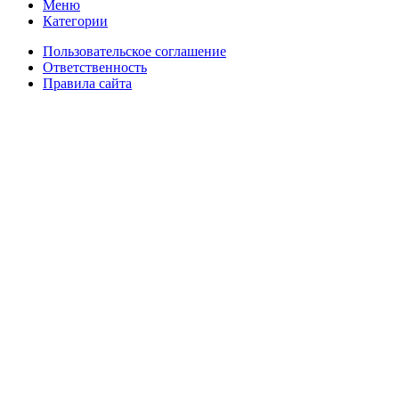
Меню
Категории
Пользовательское соглашение
Ответственность
Правила сайта
Главная
Цены
О нас
Фулфилмент для маркетплейсов
Видеосъемка товаров
Товарная инфографика
Фотосъёмка товаров
Маркировка товаров
Упаковка товаров
FBO отгрузка
FBS отгрузка
Доставка товаров
Складские услуги
Интеграция
Интеграция с Wildberries
Интеграция с Яндекс Маркетом
Интеграция с Ozon