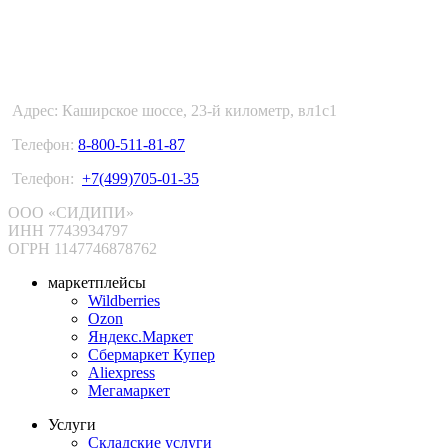
ФУЛФИЛМЕНТ В МОСКВЕ
Адрес: Каширское шоссе, 23-й километр, вл1с1
Телефон:
8-800-511-81-87
Телефон:
+7(499)705-01-35
ООО «СИДИПИ»
ИНН 7743934797
ОГРН 1147746878762
маркетплейсы
Wildberries
Ozon
Яндекс.Маркет
Сбермаркет Купер
Aliexpress
Мегамаркет
Услуги
Складские услуги