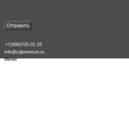
Отправить
+7(499)705-01-35
info@cdpremium.ru
Меню
Наш блог
Фулфилмент почему важно обра
16 февраля, 2025
Сообщение от
admin
On 16 февраля, 2025
0
комментарии