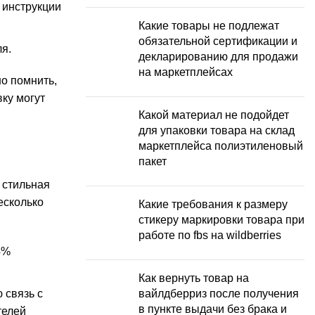
и инструкции
Какие товары не подлежат
обязательной сертификации и
я.
декларированию для продажи
на маркетплейсах
но помнить,
вку могут
Какой материал не подойдет
для упаковки товара на склад
маркетплейса полиэтиленовый
пакет
 стильная
есколько
Какие требования к размеру
стикеру маркировки товара при
работе по fbs на wildberries
4%
Как вернуть товар на
 связь с
вайлдберриз после получения
в пункте выдачи без брака и
телей