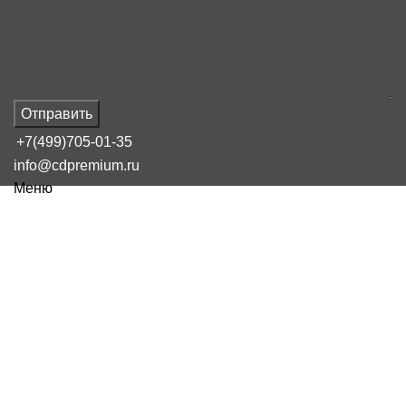
Отправить
+7(499)705-01-35
info@cdpremium.ru
Меню
Наш блог
Фулфилмент для
маркетплейсов что это такое
простыми словами
16 февраля, 2025