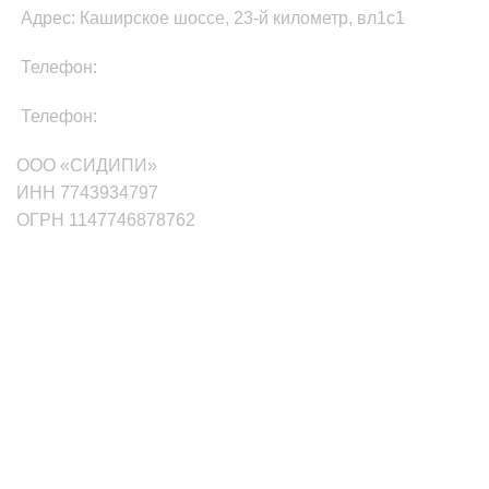
Адрес: Каширское шоссе, 23-й километр, вл1с1
Телефон:
8-800-511-81-87
Телефон:
+7(499)705-01-35
ООО «СИДИПИ»
ИНН 7743934797
ОГРН 1147746878762
маркетплейсы
Wildberries
Ozon
Яндекс.Маркет
Сбермаркет Купер
Aliexpress