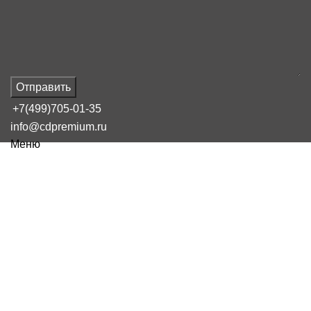
Отправить
+7(499)705-01-35
info@cdpremium.ru
Меню
Наш блог
Что представляет собой
потребительская упаковка
товара
16 февраля, 2025