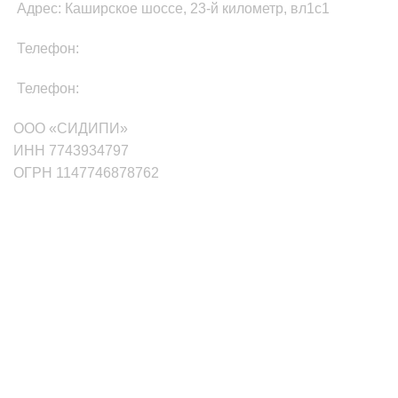
Адрес: Каширское шоссе, 23-й километр, вл1с1
Телефон:
8-800-511-81-87
Телефон:
+7(499)705-01-35
ООО «СИДИПИ»
ИНН 7743934797
ОГРН 1147746878762
маркетплейсы
Wildberries
Ozon
Яндекс.Маркет
Сбермаркет Купер
Aliexpress