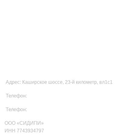
ФУЛФИЛМЕНТ В МОСКВЕ
Адрес: Каширское шоссе, 23-й километр, вл1с1
Телефон:
8-800-511-81-87
Телефон:
+7(499)705-01-35
ООО «СИДИПИ»
ИНН 7743934797