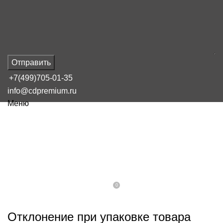
Отправить
+7(499)705-01-35
info@cdpremium.ru
Меню
НАШ БЛОГ
Отклонение при упаковки товара
фасованного какой допустимый
0
On 16 февраля, 2025
Admin
Отклонение при упаковке товара