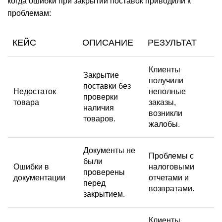
когда ошибки при закрытии поставок приводили к
проблемам:
КЕЙС
ОПИСАНИЕ
РЕЗУЛЬТАТ
Клиенты
Закрытие
получили
поставки без
Недостаток
неполные
проверки
товара
заказы,
наличия
возникли
товаров.
жалобы.
Документы не
Проблемы с
были
Ошибки в
налоговыми
проверены
документации
отчетами и
перед
возвратами.
закрытием.
Клиенты