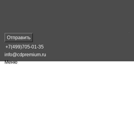
Отправить
+7(499)705-01-35
info@cdpremium.ru
Меню
Наш блог
Когда нажимать закрыть поставку
на вайлдберриз fbs
16 февраля, 2025
Сообщение от
admin
On 16 февраля, 2025