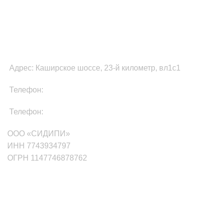
ФУЛФИЛМЕНТ В МОСКВЕ
Адрес: Каширское шоссе, 23-й километр, вл1с1
Телефон:
8-800-511-81-87
Телефон:
+7(499)705-01-35
ООО «СИДИПИ»
ИНН 7743934797
ОГРН 1147746878762
маркетплейсы
Wildberries
Ozon