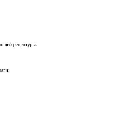
ующей рецептуры.
шаги: