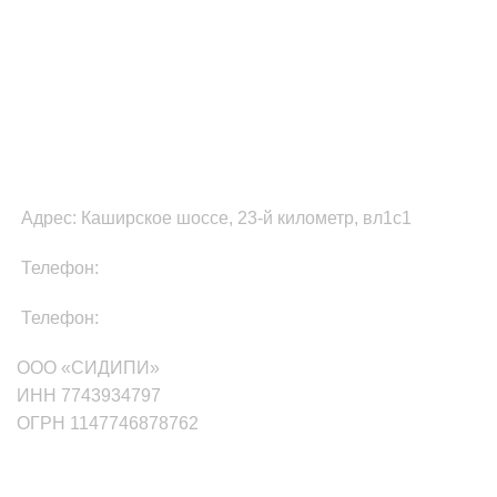
ФУЛФИЛМЕНТ В МОСКВЕ
Адрес: Каширское шоссе, 23-й километр, вл1с1
Телефон:
8-800-511-81-87
Телефон:
+7(499)705-01-35
ООО «СИДИПИ»
ИНН 7743934797
ОГРН 1147746878762
маркетплейсы