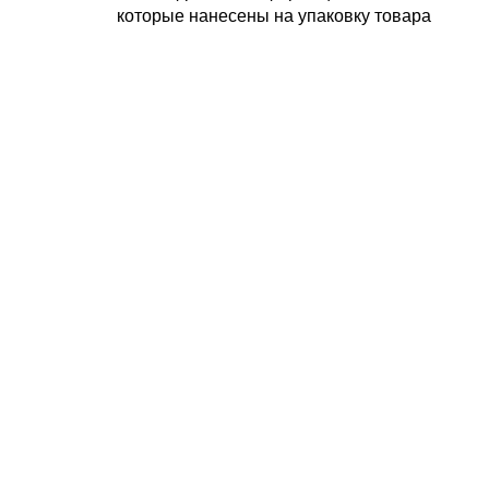
которые нанесены на упаковку товара
ЗАБОР ГРУЗА ОТ
ПОСТАВШИКА
УПАКОВКА И МАРКИРОВКА
ТОВАРА