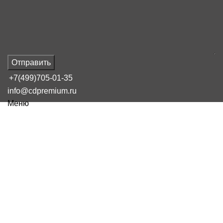
Отправить
+7(499)705-01-35
info@cdpremium.ru
Меню
Наш блог
3 случая когда выгодно
пользоваться фулфилментом
16 февраля, 2025
Сообщение от
admin